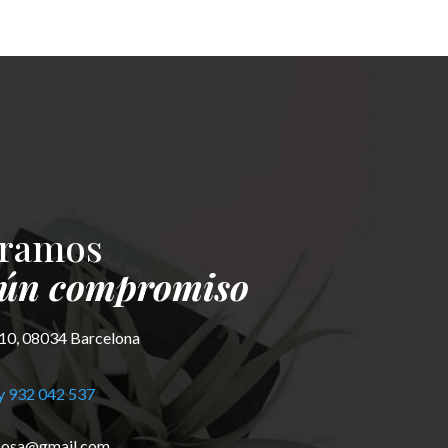
oramos
gún compromiso
10, 08034 Barcelona
y 932 042 537
ecosa@gmail.com