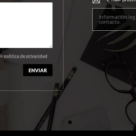

Información lega
contacto.
la
política de privacidad
ENVIAR