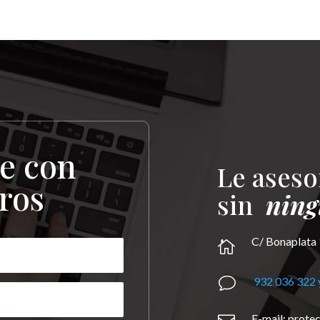
e con
Le ases
ros
sin
nin
C/ Bonaplata 

v
932 036 322 
E-mail: prot