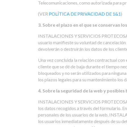
Telecomunicaciones, como autorizada para pres
(VER
POLÍTICA DE PRIVACIDAD DE 1&1
)
3. Sobre el plazo en el que se conservan l
INSTALACIONES Y SERVICIOS PROTECOSA, S.L. c
usuario manifieste su voluntad de cancelación d
devolverán o destruirán los datos de los client
Una vez concluida la relación contractual co
cliente que se dé de baja durante el tiempo n
bloqueados y no serán utilizados para ninguna 
los plazos legales para su mantenimiento los d
4. Sobre la seguridad de la web y posibles
INSTALACIONES Y SERVICIOS PROTECOSA, S.L. d
los datos recogidos a través del formulario. E
personales de los usuarios de la web, INST
los usuarios inmediatamente después de su det