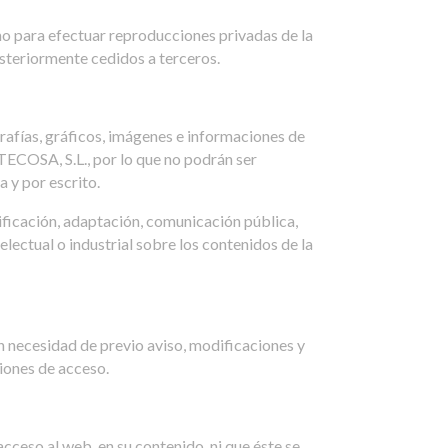
mo para efectuar reproducciones privadas de la
steriormente cedidos a terceros.
grafías, gráficos, imágenes e informaciones de
COSA, S.L., por lo que no podrán ser
 y por escrito.
cación, adaptación, comunicación pública,
lectual o industrial sobre los contenidos de la
necesidad de previo aviso, modificaciones y
ciones de acceso.
eso al web, en su contenido, ni que éste se