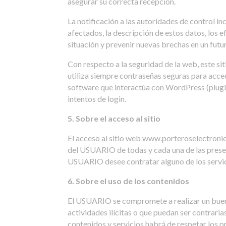
asegurar su correcta recepción.
La notificación a las autoridades de control in
afectados, la descripción de estos datos, los 
situación y prevenir nuevas brechas en un futu
Con respecto a la seguridad de la web, este sit
utiliza siempre contraseñas seguras para acce
software que interactúa con WordPress (plugi
intentos de login.
5. Sobre el acceso al sitio
El acceso al sitio web www.porteroselectronico
del USUARIO de todas y cada una de las present
USUARIO desee contratar alguno de los servici
6. Sobre el uso de los contenidos
El USUARIO se compromete a realizar un buen 
actividades ilícitas o que puedan ser contraria
contenidos y servicios habrá de respetar los pr