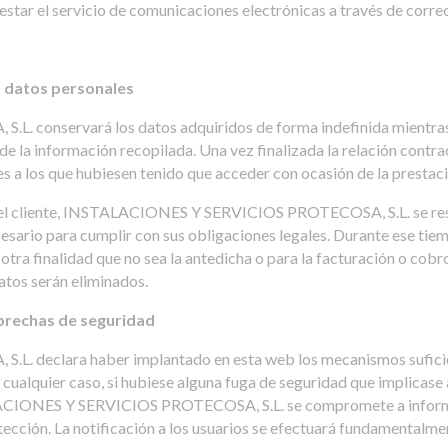
tar el servicio de comunicaciones electrónicas a través de correo
os datos personales
onservará los datos adquiridos de forma indefinida mientras dur
e la información recopilada. Una vez finalizada la relación contrac
es a los que hubiesen tenido que acceder con ocasión de la prestaci
n el cliente, INSTALACIONES Y SERVICIOS PROTECOSA, S.L. se rese
ecesario para cumplir con sus obligaciones legales. Durante ese t
otra finalidad que no sea la antedicha o para la facturación o cob
atos serán eliminados.
 brechas de seguridad
eclara haber implantado en esta web los mecanismos suficientes
n cualquier caso, si hubiese alguna fuga de seguridad que implicase
ALACIONES Y SERVICIOS PROTECOSA, S.L. se compromete a informar
ección. La notificación a los usuarios se efectuará fundamentalmen