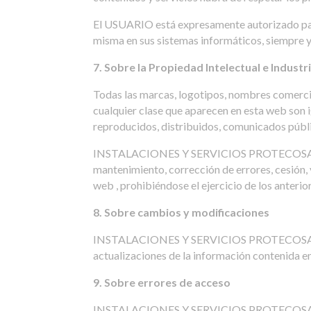
El USUARIO está expresamente autorizado para 
misma en sus sistemas informáticos, siempre y
7. Sobre la Propiedad Intelectual e Industri
Todas las marcas, logotipos, nombres comercial
cualquier clase que aparecen en esta web s
reproducidos, distribuidos, comunicados públi
INSTALACIONES Y SERVICIOS PROTECOSA, S.L. 
mantenimiento, corrección de errores, cesión, 
web , prohibiéndose el ejercicio de los anterio
8. Sobre cambios y modificaciones
INSTALACIONES Y SERVICIOS PROTECOSA, S.L.. 
actualizaciones de la información contenida en
9. Sobre errores de acceso
INSTALACIONES Y SERVICIOS PROTECOSA, S.L. no