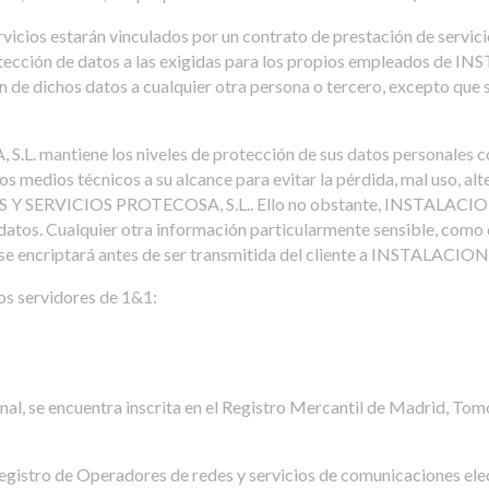
rvicios estarán vinculados por un contrato de prestación de servi
protección de datos a las exigidas para los propios empleados
n de dichos datos a cualquier otra persona o tercero, excepto que s
mantiene los niveles de protección de sus datos personales con
s medios técnicos a su alcance para evitar la pérdida, mal uso, alt
ONES Y SERVICIOS PROTECOSA, S.L.. Ello no obstante, INSTALAC
 datos. Cualquier otra información particularmente sensible, como
o), se encriptará antes de ser transmitida del cliente a INSTALA
os servidores de 1&1:
al, se encuentra inscrita en el Registro Mercantil de Madrid, Tomo
l Registro de Operadores de redes y servicios de comunicaciones el