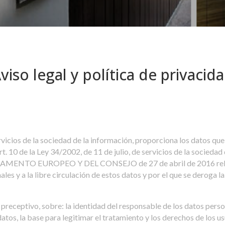
viso legal y política de privacid
rvicios de la sociedad de la información, proporciona los datos que
t. 10 de la Ley 34/2002, de 11 de julio, de servicios de la socieda
NTO EUROPEO Y DEL CONSEJO de 27 de abril de 2016 relativo a
ales y a la libre circulación de estos datos y por el que se deroga
preceptivo, sobre: la identidad del responsable de los datos person
atos, la base para legitimar el tratamiento y los derechos de los u