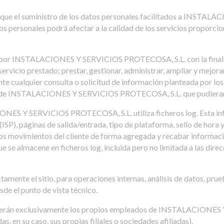
o de que el suministro de los datos personales facilitados a INS
 datos personales podrá afectar a la calidad de los servicios pr
s por INSTALACIONES Y SERVICIOS PROTECOSA, S.L. con la finalid
l servicio prestado; prestar, gestionar, administrar, ampliar y mejor
 cualquier consulta o solicitud de información planteada por los us
es de INSTALACIONES Y SERVICIOS PROTECOSA, S.L. que pudieran se
ES Y SERVICIOS PROTECOSA, S.L. utiliza ficheros log. Esta infor
ISP), páginas de salida/entrada, tipo de plataforma, sello de hora 
 los movimientos del cliente de forma agregada y recabar informa
e se almacene en ficheros log, incluida pero no limitada a las dire
mente el sitio, para operaciones internas, análisis de datos, prueb
esde el punto de vista técnico.
da serán exclusivamente los propios empleados de INSTALACIONE
as, en su caso, sus propias filiales o sociedades afiliadas).