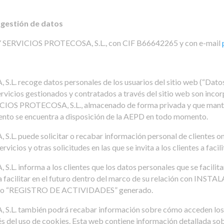
a gestión de datos
 SERVICIOS PROTECOSA, S.L., con CIF B66642265 y con e-mail
ecoge datos personales de los usuarios del sitio web (“Datos P
 servicios gestionados y contratados a través del sitio web son 
PROTECOSA, S.L., almacenado de forma privada y que mantiene,
ento se encuentra a disposición de la AEPD en todo momento.
uede solicitar o recabar información personal de clientes onli
rvicios y otras solicitudes en las que se invita a los clientes a faci
forma a los clientes que los datos personales que se facilitan 
eda facilitar en el futuro dentro del marco de su relación con 
mento “REGISTRO DE ACTIVIDADES” generado.
también podrá recabar información sobre cómo acceden los cli
vés del uso de cookies. Esta web contiene información detallada so