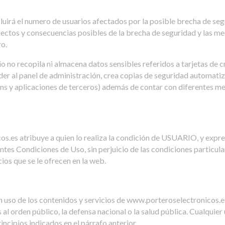
cluirá el numero de usuarios afectados por la posible brecha de seg
efectos y consecuencias posibles de la brecha de seguridad y las m
ro.
io no recopila ni almacena datos sensibles referidos a tarjetas de c
der al panel de administración, crea copias de seguridad automati
ns y aplicaciones de terceros) además de contar con diferentes me
s.es atribuye a quien lo realiza la condición de USUARIO, y expres
es Condiciones de Uso, sin perjuicio de las condiciones particular
os que se le ofrecen en la web.
uso de los contenidos y servicios de www.porteroselectronicos.es
s al orden público, la defensa nacional o la salud pública. Cualquie
incipios indicados en el párrafo anterior.