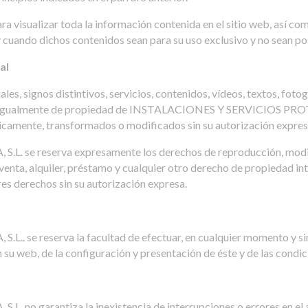
visualizar toda la información contenida en el sitio web, así co
 cuando dichos contenidos sean para su uso exclusivo y no sean po
al
es, signos distintivos, servicios, contenidos, vídeos, textos, foto
on igualmente de propiedad de INSTALACIONES Y SERVICIOS PROTE
camente, transformados o modificados sin su autorización expresa
se reserva expresamente los derechos de reproducción, modifi
venta, alquiler, préstamo y cualquier otro derecho de propiedad inte
res derechos sin su autorización expresa.
se reserva la facultad de efectuar, en cualquier momento y sin 
 su web, de la configuración y presentación de éste y de las condi
 garantiza la inexistencia de interrupciones o errores en el acc